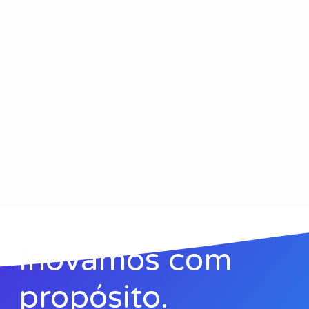
Inovamos com
propósito.​