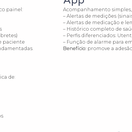
App
co painel:
Acompanhamento simples, di
– Alertas de medições (sinai
– Alertas de medicação e le
s
– Histórico completo de sa
mbretes)
– Perfis diferenciados: Utente
e paciente
– Função de alarme para e
fundamentadas.
Benefício:
promove a adesão 
ca de:
os